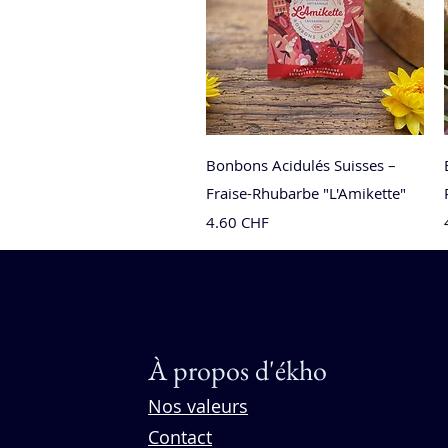
Aperçu rapide
Bonbons Acidulés Suisses –
Fraise-Rhubarbe "L'Amikette"
Prix
4.60 CHF
Nouveau
Nouveauté
Nouveauté
Nouveauté
Nouveauté
Nouveauté
À propos d'ékho
Nos valeurs
Contact