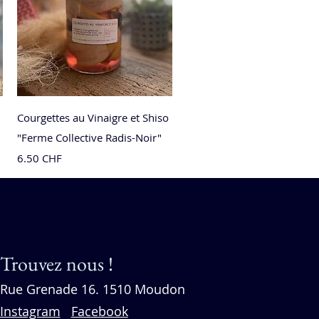
Aperçu rapide
Courgettes au Vinaigre et Shiso
"Ferme Collective Radis-Noir"
Prix
6.50 CHF
Nouveauté
Nouveauté
Nouveauté
Nouveauté
Nouveauté
Nouveau
Trouvez nous !
Rue Grenade 16. 1510 Moudon
Instagram
Facebook