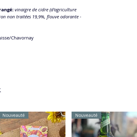
rrangé:
vinaigre de cidre (d'agriculture
ron non traitées 19,9%, flouve odorante -
isse/Chavornay
k
Nouveauté
Nouveauté