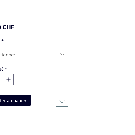
Prix
0 CHF
*
ctionner
té
*
ter au panier