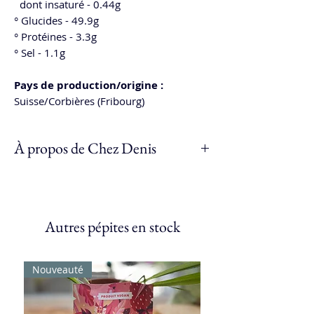
dont insaturé - 0.44g
° Glucides - 49.9g
° Protéines - 3.3g
° Sel - 1.1g
Pays de production/origine :
Suisse/Corbières (Fribourg)
À propos de Chez Denis
Après un CFC de Cuisinier à l’Hôtel de
Ville de Fribourg, il rejoint les fourneaux
de la Pinte des Mossettes à Cerniat pour
Autres pépites en stock
y découvrir le monde des plantes
sauvages de nos régions.
Nouveauté
Ayant ensuite besoin de travaillé, il a
découvert les marchés en tant
qu’étudiant, investi il réalise quelques