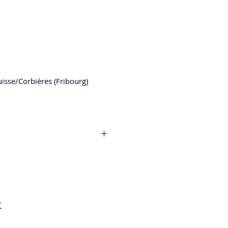
isse/Corbières (Fribourg)
l de Ville de Fribourg, il
 des Mossettes à Cerniat pour y
sauvages de nos régions.
k
, il a découvert les marchés en
e quelques foies gras et terrines
fineur & Grossiste à Vuadens).