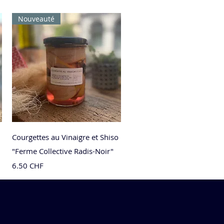
Nouveauté
Aperçu rapide
Courgettes au Vinaigre et Shiso
"Ferme Collective Radis-Noir"
Prix
6.50 CHF
Nouveauté
Nouveauté
Nouveauté
Nouveauté
Nouveauté
Nouveau