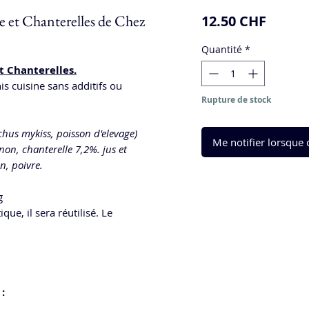
re et Chanterelles de Chez
Prix
12.50 CHF
Quantité
*
t Chanterelles.
s cuisine sans additifs ou
Rupture de stock
hus mykiss, poisson d'elevage)
Me notifier lorsque c
non, chanterelle 7,2%. jus et
n, poivre.
g
ue, il sera réutilisé. Le
: