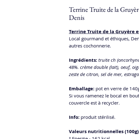
Terrine Truite de la Gruyè
Denis
Terrine Truite de la Gruyère e
Local gourmand et éthiques, Deni
autres cochonnerie.
Ingrédients:
truite ch (oncorhync
48%. crème double (lait), oeuf, oig
zeste de citron, sel de mer, estrago
Emballage:
pot en verre de 140
Si vous ramenez le bocal en boutiq
couvercle est à recycler.
Info:
produit stérilisé.
Valeurs nutritionnelles (100g) 
° Energie - 162 kcal