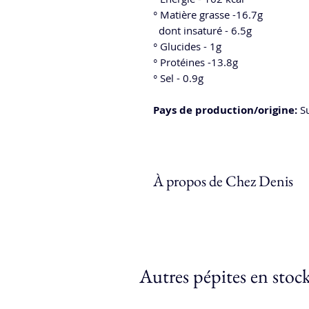
° Matière grasse -16.7g
dont insaturé - 6.5g
° Glucides - 1g
° Protéines -13.8g
° Sel - 0.9g
Pays de production/origine:
Su
À propos de Chez Denis
Après un CFC de Cuisinier à l’Hôte
rejoint les fourneaux de la Pinte
découvrir le monde des plantes 
Autres pépites en stoc
Ayant ensuite besoin de travaillé
tant qu’étudiant, investi il réalis
avec les fromages à son Papa (Af