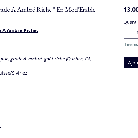
Grade A Ambré Riche " En Mod'Erable"
13.0
Quanti
e A Ambré Riche.
Il ne re
 pur, grade A, ambré. goût riche (Quebec, CA).
Ajou
isse/Siviriez
k