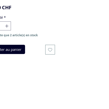
Prix
0 CHF
té
*
ste que 2 article(s) en stock
ter au panier