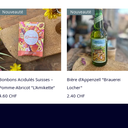
Nouveauté
Nouveauté
Aperçu rapide
Aperçu rapide
Bonbons Acidulés Suisses –
Bière d'Appenzell "Brauerei
Pomme-Abricot "L'Amikette"
Locher"
Prix
Prix
4.60 CHF
2.40 CHF
Nouveauté
Nouveauté
Nouveauté
Nouveauté
Nouveauté
Edition limitée
Nouveauté
Nouveauté
Nouveauté
Nouveauté
Nouveauté
Nouveauté
Nouveau