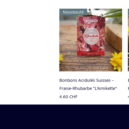
Nouveauté
Aperçu rapide
Bonbons Acidulés Suisses –
Fraise-Rhubarbe "L'Amikette"
Prix
4.60 CHF
Nouveau
Nouveauté
Nouveauté
Nouveauté
Nouveauté
Nouveauté