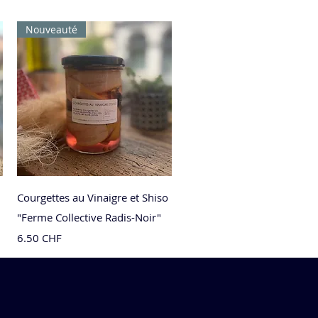
Nouveauté
Aperçu rapide
Courgettes au Vinaigre et Shiso
"Ferme Collective Radis-Noir"
Prix
6.50 CHF
Nouveauté
Nouveauté
Nouveauté
Nouveauté
Nouveauté
Nouveau