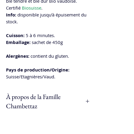
blé tendre et blé dur Bio vaudoise.
Certifié
Biosuisse
.
Info:
disponible jusqu’à épuisement du
stock.
Cuisson
:
5 à 6 minutes.
Emballage
:
sachet de 450g
Alergènes:
contient du gluten.
Pays de production/Origine
:
Suisse/Etagnières/Vaud.
À propos de la Famille
Chambettaz
Le
Grenier du Praz-Riand
se situe à
Etagnières
dans le Gros-de-Vaud, la
famille Chambettaz proposent plusieurs