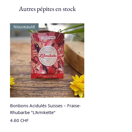
Autres pépites en stock
Nouveauté
Bonbons Acidulés Suisses – Fraise-
Rhubarbe "L'Amikette"
Prix
4.60 CHF
Nouveauté
Nouveauté
Nouveauté
Nouveau
Nouveauté
Nouveauté
Nouveauté
Nouveauté
Nouveauté
Nouveauté
Nouveauté
Nouveauté
Nouveauté
Nouveauté
Nouveauté
Nouveauté
Nouveauté
Nouveauté
Nouveauté
Nouveauté
Nouveauté
Nouveauté
Nouveauté
Edition limitée
Nouveau
Nouveau
Nouveauté
Nouveauté