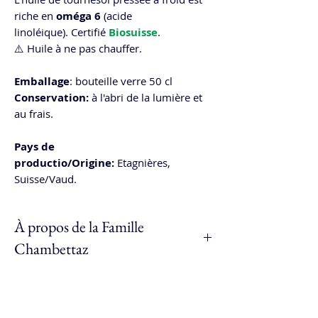
riche en
oméga 6
(acide
linoléique). Certifié
Biosuisse
.
⚠️ Huile à ne pas chauffer.
Emballage
: bouteille verre 50 cl
Conservation
:
à l'abri de la lumière et
au frais.
Pays de
productio/Origine:
Etagnières,
Suisse/Vaud.
À propos de la Famille
Chambettaz
Le
Grenier du Praz-Riand
se situe à
Etagnières
dans le Gros-de-Vaud, la
famille Chambettaz
proposent