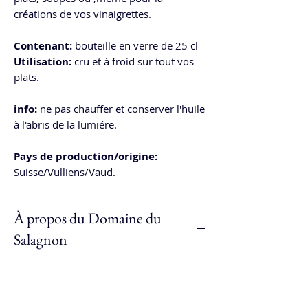
créations de vos vinaigrettes.
Contenant:
bouteille en verre de 25 cl
Utilisation:
cru et à froid sur tout vos
plats.
info:
ne pas chauffer et conserver l'huile
à l'abris de la lumiére.
Pays de production/origine:
Suisse/Vulliens/Vaud.
À propos du Domaine du
Salagnon
Au Domaine du Salagnon à Vulliens
dans le canton de Vaud,
l'agriculteur
Jean-Daniel Cavin
travaille