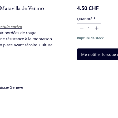
 Maravilla de Verano
Prix
4.50 CHF
Quantité
*
ctula sativa
lair bordées de rouge.
Rupture de stock
ne résistance à la montaison
n place avant récolte. Culture
Me notifier lorsque c
isse/Genève