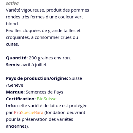
sativa
Variété vigoureuse, produit des pommes
rondes très fermes d'une couleur vert
blond.
Feuilles cloquées de grande tailles et
croquantes, à consommer crues ou
cuites.
Quantité
:
200 graines environ.
Semis
:
avril à juillet.
Pays de production/origine
:
Suisse
/Genève
Marque
:
Semences de Pays
Certification:
BioSuisse
Info:
cette variété de laitue est protégée
par
Pro
Specie
Rara
(fondation oeuvrant
pour la préservation des variétés
anciennes).