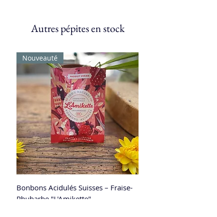
Autres pépites en stock
Nouveauté
Bonbons Acidulés Suisses – Fraise-
Rhubarbe "L'Amikette"
Prix
4.60 CHF