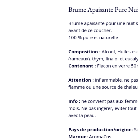
Brume Apaisante Pure Nu
Brume apaisante pour une nuit ser
avant de ce coucher.
100 % pure et naturelle
Composition :
Alcool, Huiles ess
(rameaux), thym, linalol et eucal
Contenant :
Flacon en verre 50
Attention :
Inflammable, ne pas
flamme ou une source de chaleu
Info :
ne convient pas aux femme
mois. Ne pas ingérer, eviter tout 
avec la peau.
Pays de production/origine:
Su
Marque:
AromaCos