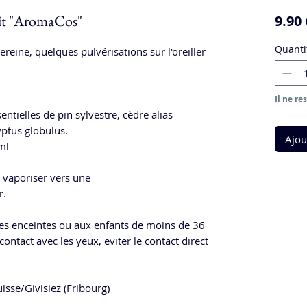
it "AromaCos"
9.90
Quanti
eine, quelques pulvérisations sur l'oreiller
Il ne re
entielles de pin sylvestre, cèdre alias
yptus globulus.
Ajou
ml
 vaporiser vers une
r.
s enceintes ou aux enfants de moins de 36
contact avec les yeux, eviter le contact direct
isse/Givisiez (Fribourg)