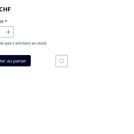
Prix
 CHF
té
*
ste que 2 article(s) en stock
ter au panier