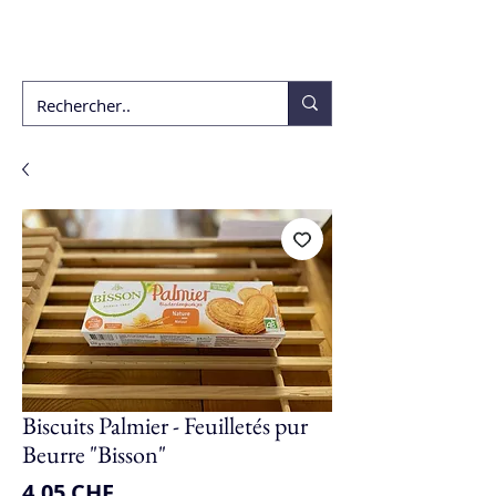
ékho
Biscuits Palmier - Feuilletés pur
Beurre "Bisson"
Prix
4.05 CHF