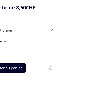
Prix
rtir de
8,50CHF
promotionnel
ctionner
té
*
ter au panier