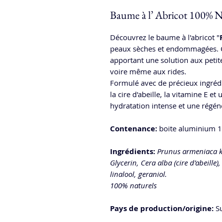
Baume à l’ Abricot 100% Na
Découvrez le baume à l'abricot "
peaux sèches et endommagées. C
apportant une solution aux petite
voire même aux rides.
Formulé avec de précieux ingrédien
la cire d'abeille, la vitamine E e
hydratation intense et une régén
Contenance:
boite aluminium 1
Ingrédients:
Prunus armeniaca ker
Glycerin, Cera alba (cire d’abeille
linalool, geraniol.
100% naturels
Pays de production/origine:
Su