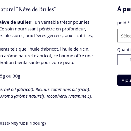
turel "Rêve de Bulles"
À pa
Rêve de Bulles
", un véritable trésor pour les
poid
*
e soin nourrissant pénètre en profondeur,
s blessures, aux lèvres gercées, aux cicatrices,
Séle
ts tels que l'huile d'abricot, l'huile de ricin,
Quanti
t un arôme naturel d'abricot, ce baume offre une
ération bienfaisante pour votre peau.
5g ou 30g
Ajou
nel oil (abricot), Ricinus communis oil (ricin),
), Aroma (arôme naturel), Tocopherol (vitamine E),
isse/Neyruz (Fribourg)